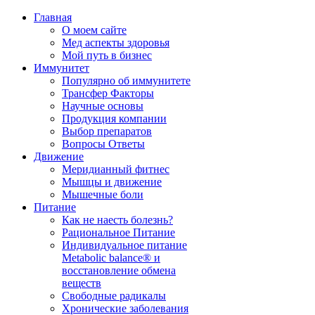
Главная
О моем сайте
Мед аспекты здоровья
Мой путь в бизнес
Иммунитет
Популярно об иммунитете
Трансфер Факторы
Научные основы
Продукция компании
Выбор препаратов
Вопросы Ответы
Движение
Меридианный фитнес
Мышцы и движение
Мышечные боли
Питание
Как не наесть болезнь?
Рациональное Питание
Индивидуальное питание
Metabolic balance® и
восстановление обмена
веществ
Свободные радикалы
Хронические заболевания